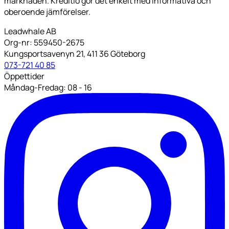
marknaden. Kreditio gör det enkelt med informativa och
oberoende jämförelser.
Leadwhale AB
Org-nr: 559450-2675
Kungsportsavenyn 21, 411 36 Göteborg
073-721 40 85
Öppettider
Måndag-Fredag: 08 - 16