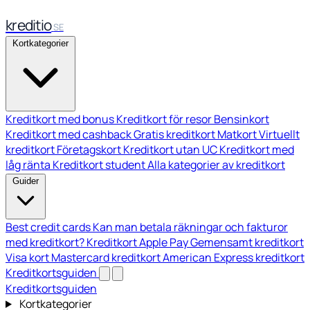
kreditio
SE
Kortkategorier
Kreditkort med bonus
Kreditkort för resor
Bensinkort
Kreditkort med cashback
Gratis kreditkort
Matkort
Virtuellt
kreditkort
Företagskort
Kreditkort utan UC
Kreditkort med
låg ränta
Kreditkort student
Alla kategorier av kreditkort
Guider
Best credit cards
Kan man betala räkningar och fakturor
med kreditkort?
Kreditkort Apple Pay
Gemensamt kreditkort
Visa kort
Mastercard kreditkort
American Express kreditkort
Kreditkortsguiden
Kreditkortsguiden
Kortkategorier