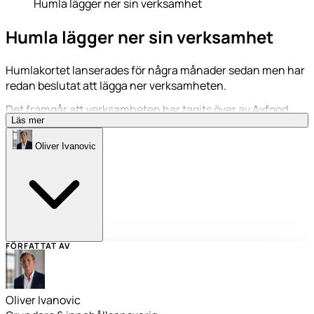
Humla lägger ner sin verksamhet
Humla lägger ner sin verksamhet
Humlakortet lanserades för några månader sedan men har
redan beslutat att lägga ner verksamheten.
Det framgår att verksamheten har tagits över av Axfood
Läs mer
och kommer i ”dess nuvarande form avslutas”. Hur Axfood
kommer att utveckla kortet i framtiden framgår inte och
Oliver Ivanovic
kvarstår därför att se. Men målet är att vidareutveckla
Axfoods nuvarande betalningslösningar med den senaste
teknologin från Humla.
FÖRFATTAT AV
Oliver Ivanovic