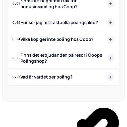
Finns det något maxtak för
Q.02
bonusinsamling hos Coop?
Hur ser jag mitt aktuella poängsaldo?
Q.03
Vilka köp ger inte poäng hos Coop?
Q.04
Finns det erbjudanden på resor i Coops
Q.05
Poängshop?
Vad är värdet per poäng?
Q.06