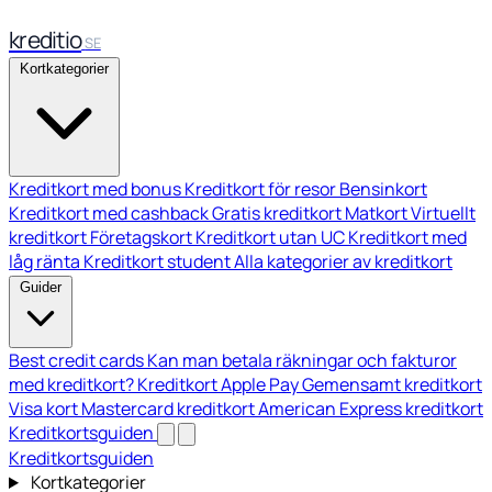
kreditio
SE
Kortkategorier
Kreditkort med bonus
Kreditkort för resor
Bensinkort
Kreditkort med cashback
Gratis kreditkort
Matkort
Virtuellt
kreditkort
Företagskort
Kreditkort utan UC
Kreditkort med
låg ränta
Kreditkort student
Alla kategorier av kreditkort
Guider
Best credit cards
Kan man betala räkningar och fakturor
med kreditkort?
Kreditkort Apple Pay
Gemensamt kreditkort
Visa kort
Mastercard kreditkort
American Express kreditkort
Kreditkortsguiden
Kreditkortsguiden
Kortkategorier