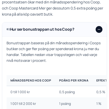
procentsatsen ökar med din månadsspendering hos Coop,
och Coop Mastercard Mer ger dessutom 0,5 extra poäng per
krona på alla köp oavsett butik.
Hur ser bonustrappan ut hos Coop?
01
Bonustrappan baseras på din månadsspendering i Coops
butiker och ger fler poäng per spenderad krona ju mer du
handlar. Tabellen nedan visar trappstegen och vad varje
nivå motsvarar i procent.
MÅNADSSPEND HOS COOP
POÄNG PER KRONA
EFFEKTI
0 till 1 000 kr
0,5 poäng
0,5 %
1 001 till 2 000 kr
1 poäng
1 %