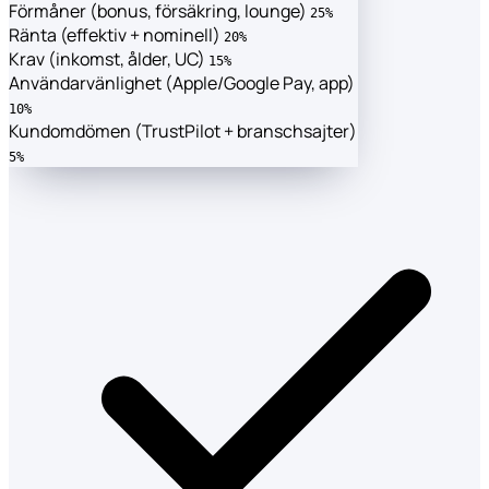
Förmåner (bonus, försäkring, lounge)
25%
Ränta (effektiv + nominell)
20%
Krav (inkomst, ålder, UC)
15%
Användarvänlighet (Apple/Google Pay, app)
10%
Kundomdömen (TrustPilot + branschsajter)
5%