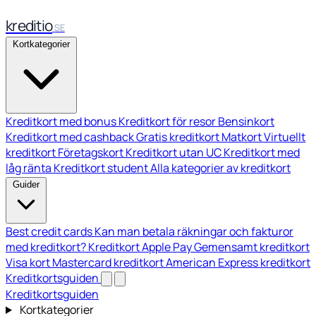
kreditio
SE
Kortkategorier
Kreditkort med bonus
Kreditkort för resor
Bensinkort
Kreditkort med cashback
Gratis kreditkort
Matkort
Virtuellt
kreditkort
Företagskort
Kreditkort utan UC
Kreditkort med
låg ränta
Kreditkort student
Alla kategorier av kreditkort
Guider
Best credit cards
Kan man betala räkningar och fakturor
med kreditkort?
Kreditkort Apple Pay
Gemensamt kreditkort
Visa kort
Mastercard kreditkort
American Express kreditkort
Kreditkortsguiden
Kreditkortsguiden
Kortkategorier