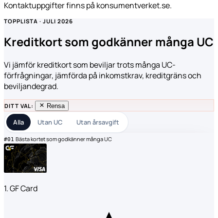
Kontaktuppgifter finns på konsumentverket.se.
TOPPLISTA · JULI 2026
Kreditkort som godkänner många UC
Vi jämför kreditkort som beviljar trots många UC-
förfrågningar, jämförda på inkomstkrav, kreditgräns och
beviljandegrad.
DITT VAL:
Rensa
Alla
Utan UC
Utan årsavgift
Bästa kortet som godkänner många UC
#01
1. GF Card