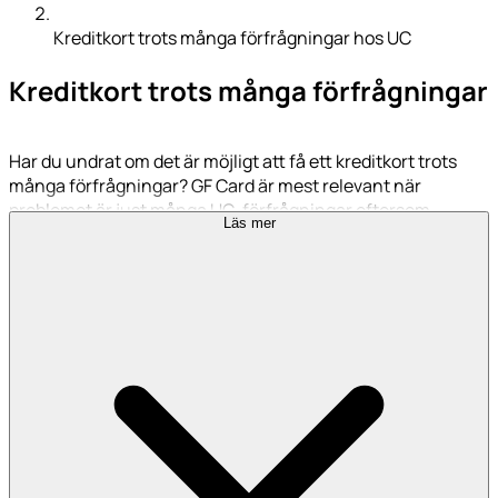
Kreditkort trots många förfrågningar hos UC
Kreditkort trots många förfrågningar
Har du undrat om det är möjligt att få ett kreditkort trots
många förfrågningar? GF Card är mest relevant när
problemet är just många UC-förfrågningar eftersom
Läs mer
ansökan marknadsförs utan UC. Vi går igenom hur
upprepade UC-förfrågningar påverkar kreditvärdigheten
och vilka kort som fortfarande kan vara aktuella.