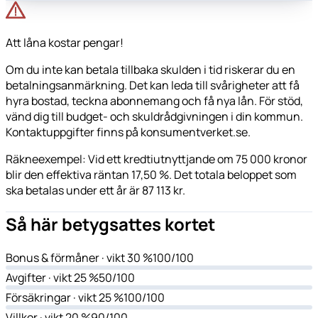
Att låna kostar pengar!
Om du inte kan betala tillbaka skulden i tid riskerar du en
betalningsanmärkning. Det kan leda till svårigheter att få
hyra bostad, teckna abonnemang och få nya lån. För stöd,
vänd dig till budget- och skuldrådgivningen i din kommun.
Kontaktuppgifter finns på konsumentverket.se.
Räkneexempel: Vid ett kredtiutnyttjande om 75 000 kronor
blir den effektiva räntan 17,50 %. Det totala beloppet som
ska betalas under ett år är 87 113 kr.
Så här betygsattes kortet
Bonus & förmåner
· vikt 30 %
100/100
Avgifter
· vikt 25 %
50/100
Försäkringar
· vikt 25 %
100/100
Villkor
· vikt 20 %
90/100