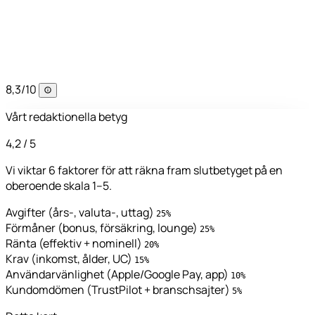
8,3
/10
Vårt redaktionella betyg
4,2
/ 5
Vi viktar 6 faktorer för att räkna fram slutbetyget på en
oberoende skala 1–5.
Avgifter (års-, valuta-, uttag)
25%
Förmåner (bonus, försäkring, lounge)
25%
Ränta (effektiv + nominell)
20%
Krav (inkomst, ålder, UC)
15%
Användarvänlighet (Apple/Google Pay, app)
10%
Kundomdömen (TrustPilot + branschsajter)
5%