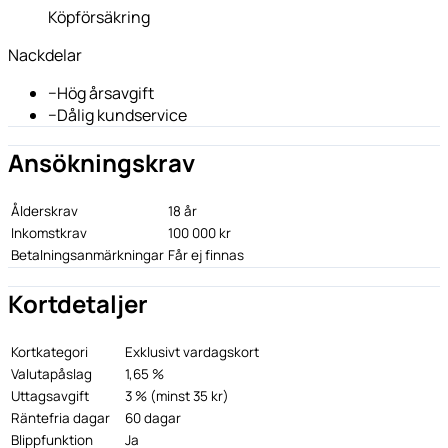
Köpförsäkring
Nackdelar
−
Hög årsavgift
−
Dålig kundservice
Ansökningskrav
Ålderskrav
18 år
Inkomstkrav
100 000 kr
Betalningsanmärkningar
Får ej finnas
Kortdetaljer
Kortkategori
Exklusivt vardagskort
Valutapåslag
1,65 %
Uttagsavgift
3 % (minst 35 kr)
Räntefria dagar
60 dagar
Blippfunktion
Ja