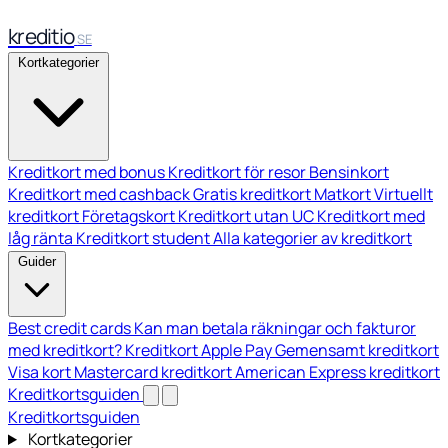
kreditio
SE
Kortkategorier
Kreditkort med bonus
Kreditkort för resor
Bensinkort
Kreditkort med cashback
Gratis kreditkort
Matkort
Virtuellt
kreditkort
Företagskort
Kreditkort utan UC
Kreditkort med
låg ränta
Kreditkort student
Alla kategorier av kreditkort
Guider
Best credit cards
Kan man betala räkningar och fakturor
med kreditkort?
Kreditkort Apple Pay
Gemensamt kreditkort
Visa kort
Mastercard kreditkort
American Express kreditkort
Kreditkortsguiden
Kreditkortsguiden
Kortkategorier