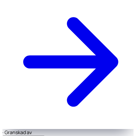
·
Granskad av