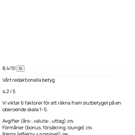
8,4
/10
Vårt redaktionella betyg
4,2
/ 5
Vi viktar 6 faktorer för att räkna fram slutbetyget på en
oberoende skala 1–5.
Avgifter (års-, valuta-, uttag)
25%
Förmåner (bonus, försäkring, lounge)
25%
Ränta (effektiv + nominell)
20%