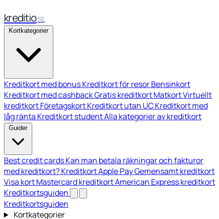
kreditio
SE
Kortkategorier
Kreditkort med bonus
Kreditkort för resor
Bensinkort
Kreditkort med cashback
Gratis kreditkort
Matkort
Virtuellt
kreditkort
Företagskort
Kreditkort utan UC
Kreditkort med
låg ränta
Kreditkort student
Alla kategorier av kreditkort
Guider
Best credit cards
Kan man betala räkningar och fakturor
med kreditkort?
Kreditkort Apple Pay
Gemensamt kreditkort
Visa kort
Mastercard kreditkort
American Express kreditkort
Kreditkortsguiden
Kreditkortsguiden
Kortkategorier