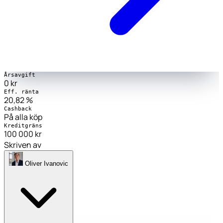
Årsavgift
0 kr
Eff. ränta
20,82 %
Cashback
På alla köp
Kreditgräns
100 000 kr
Skriven av
Oliver Ivanovic