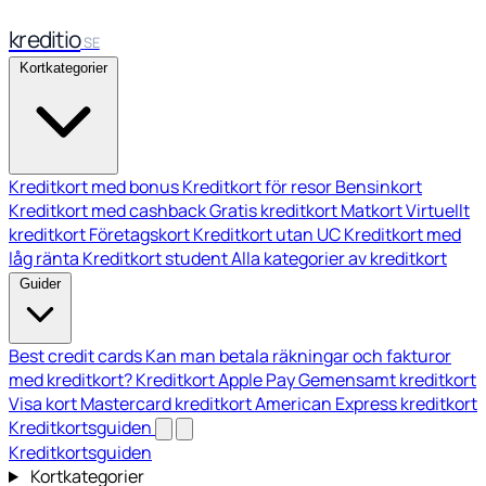
kreditio
SE
Kortkategorier
Kreditkort med bonus
Kreditkort för resor
Bensinkort
Kreditkort med cashback
Gratis kreditkort
Matkort
Virtuellt
kreditkort
Företagskort
Kreditkort utan UC
Kreditkort med
låg ränta
Kreditkort student
Alla kategorier av kreditkort
Guider
Best credit cards
Kan man betala räkningar och fakturor
med kreditkort?
Kreditkort Apple Pay
Gemensamt kreditkort
Visa kort
Mastercard kreditkort
American Express kreditkort
Kreditkortsguiden
Kreditkortsguiden
Kortkategorier