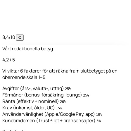
8,4
/10
Vårt redaktionella betyg
4,2
/ 5
Vi viktar 6 faktorer för att räkna fram slutbetyget på en
oberoende skala 1–5.
Avgifter (års-, valuta-, uttag)
25%
Förmåner (bonus, försäkring, lounge)
25%
Ränta (effektiv + nominell)
20%
Krav (inkomst, ålder, UC)
15%
Användarvänlighet (Apple/Google Pay, app)
10%
Kundomdömen (TrustPilot + branschsajter)
5%