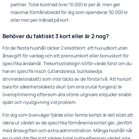
partner. Total kostnad över 10 000 kr per år, men ger
maximal förmånsbredd för dig som spenderar 30 000 kr
eller mer per månad på kort.
Behöver du faktiskt 3 kort eller är 2 nog?
För de flesta hushåll räcker 2 kreditkort: ett huvudkort utan
årsavgift för vardag och ett premiumkort eller bonuskort för
specifika ändamål. Trekortsstrategin tillför värde först om du
har en specifik nisch (utlandsresa, butikskedja,
drivmedelsrabatt) som inte täcks av de första två. Att ha kort
bara för säkerhetskäkets skull (om ena slutar fungera) är
överoptimering eftersom alla större utgivare erbjuder snabb
spärr och nyutgivning vid problem.
För dig som överväger fjärde eller femte kortet är det klokt att
räkna ut värdet av de specifika förmånerna kortet ger, jämfört
med årsavgiften och extra administration. Många hushåll når
en punkt där fler kort sänker total nytta eftersom värdet inte