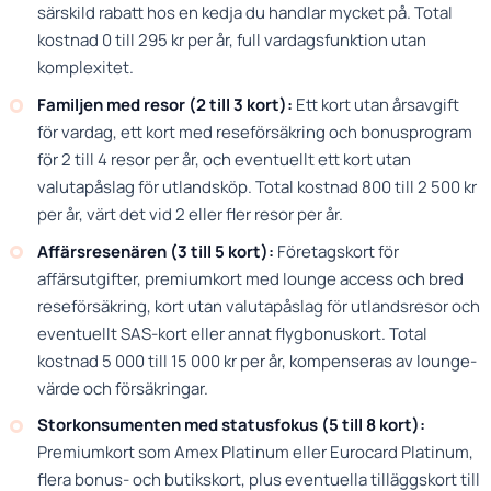
särskild rabatt hos en kedja du handlar mycket på. Total
kostnad 0 till 295 kr per år, full vardagsfunktion utan
komplexitet.
Familjen med resor (2 till 3 kort):
Ett kort utan årsavgift
för vardag, ett kort med reseförsäkring och bonusprogram
för 2 till 4 resor per år, och eventuellt ett kort utan
valutapåslag för utlandsköp. Total kostnad 800 till 2 500 kr
per år, värt det vid 2 eller fler resor per år.
Affärsresenären (3 till 5 kort):
Företagskort för
affärsutgifter, premiumkort med lounge access och bred
reseförsäkring, kort utan valutapåslag för utlandsresor och
eventuellt SAS-kort eller annat flygbonuskort. Total
kostnad 5 000 till 15 000 kr per år, kompenseras av lounge-
värde och försäkringar.
Storkonsumenten med statusfokus (5 till 8 kort):
Premiumkort som Amex Platinum eller Eurocard Platinum,
flera bonus- och butikskort, plus eventuella tilläggskort till