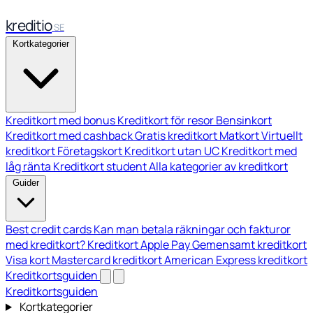
kreditio
SE
Kortkategorier
Kreditkort med bonus
Kreditkort för resor
Bensinkort
Kreditkort med cashback
Gratis kreditkort
Matkort
Virtuellt
kreditkort
Företagskort
Kreditkort utan UC
Kreditkort med
låg ränta
Kreditkort student
Alla kategorier av kreditkort
Guider
Best credit cards
Kan man betala räkningar och fakturor
med kreditkort?
Kreditkort Apple Pay
Gemensamt kreditkort
Visa kort
Mastercard kreditkort
American Express kreditkort
Kreditkortsguiden
Kreditkortsguiden
Kortkategorier