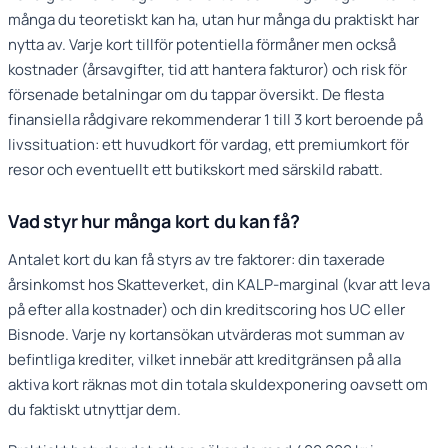
många du teoretiskt kan ha, utan hur många du praktiskt har
nytta av. Varje kort tillför potentiella förmåner men också
kostnader (årsavgifter, tid att hantera fakturor) och risk för
försenade betalningar om du tappar översikt. De flesta
finansiella rådgivare rekommenderar 1 till 3 kort beroende på
livssituation: ett huvudkort för vardag, ett premiumkort för
resor och eventuellt ett butikskort med särskild rabatt.
Vad styr hur många kort du kan få?
Antalet kort du kan få styrs av tre faktorer: din taxerade
årsinkomst hos Skatteverket, din KALP-marginal (kvar att leva
på efter alla kostnader) och din kreditscoring hos UC eller
Bisnode. Varje ny kortansökan utvärderas mot summan av
befintliga krediter, vilket innebär att kreditgränsen på alla
aktiva kort räknas mot din totala skuldexponering oavsett om
du faktiskt utnyttjar dem.