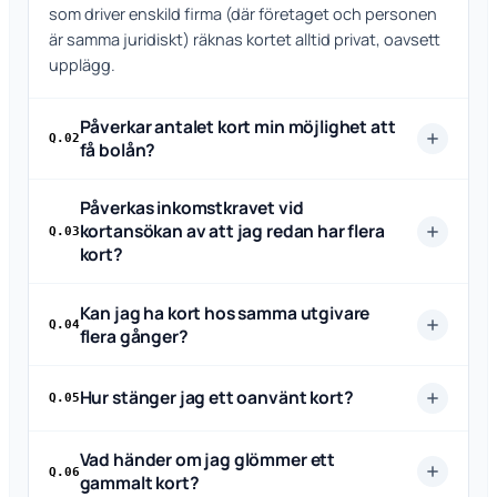
som driver enskild firma (där företaget och personen
är samma juridiskt) räknas kortet alltid privat, oavsett
upplägg.
Påverkar antalet kort min möjlighet att
Q.02
få bolån?
Påverkas inkomstkravet vid
kortansökan av att jag redan har flera
Q.03
kort?
Kan jag ha kort hos samma utgivare
Q.04
flera gånger?
Hur stänger jag ett oanvänt kort?
Q.05
Vad händer om jag glömmer ett
Q.06
gammalt kort?