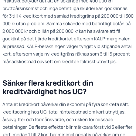
Praktiskt betyder det att en sökande med 400 000 kr i
bruttoårsinkomst och inga befintliga skulder kan godkännas
för 3 till 4 kreditkort med samlad kreditgräns på 200 000 till 300
000 kr utan problem. Samma sökande med befintligt bolån på
2 000 000 kr och billån på 200 000 kr kan ha svårare att få
godkänt på det fjärde kreditkortet eftersom KALP-marginalen
är pressad. KALP-beräkningen väger tyngst vid stigande antal
kort, eftersom varje ny kreditgräns räknas som 3 till 5 procent
månadskostnad oavsett om krediten faktiskt utnyttjas.
Sänker flera kreditkort din
kreditvärdighet hos UC?
Antalet kreditkort påverkar din ekonomi på fyra konkreta sätt:
kreditscoring hos UC, total räntekostnad om kort utnyttjas,
årsavgifter och förmånsvärde, och risken för missade
betalningar. De flesta effekter blir märkbara först vid 3 eller fler
kort, medan 1 till 2 kort har minimal negativ påverkan om de