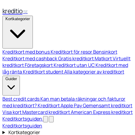
kreditio
SE
Kortkategorier
Kreditkort med bonus
Kreditkort för resor
Bensinkort
Kreditkort med cashback
Gratis kreditkort
Matkort
Virtuellt
kreditkort
Företagskort
Kreditkort utan UC
Kreditkort med
låg ränta
Kreditkort student
Alla kategorier av kreditkort
Guider
Best credit cards
Kan man betala räkningar och fakturor
med kreditkort?
Kreditkort Apple Pay
Gemensamt kreditkort
Visa kort
Mastercard kreditkort
American Express kreditkort
Kreditkortsguiden
Kreditkortsguiden
Kortkategorier