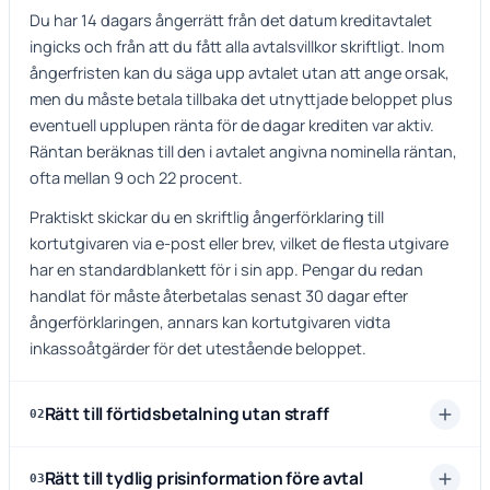
Du har 14 dagars ångerrätt från det datum kreditavtalet
ingicks och från att du fått alla avtalsvillkor skriftligt. Inom
ångerfristen kan du säga upp avtalet utan att ange orsak,
men du måste betala tillbaka det utnyttjade beloppet plus
eventuell upplupen ränta för de dagar krediten var aktiv.
Räntan beräknas till den i avtalet angivna nominella räntan,
ofta mellan 9 och 22 procent.
Praktiskt skickar du en skriftlig ångerförklaring till
kortutgivaren via e-post eller brev, vilket de flesta utgivare
har en standardblankett för i sin app. Pengar du redan
handlat för måste återbetalas senast 30 dagar efter
ångerförklaringen, annars kan kortutgivaren vidta
inkassoåtgärder för det utestående beloppet.
Rätt till förtidsbetalning utan straff
02
Rätt till tydlig prisinformation före avtal
03