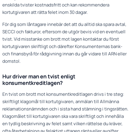
enskilda tvister kostnadsfritt och kan rekommendera
kortutgivaren att rätta felet inom 30 dagar.
För dig som låntagare innebär det att du alltid ska spara avtal,
SECCI och fakturor, eftersom de utgör bevis vid en eventuell
tvist. Vid misstanke om brott mot lagen kontaktar du först
kortutgivaren skriftligt och därefter Konsumenternas bank-
och finansbyrå för rådgivning innan du går vidare till ARN eller
domstol.
Hur driver man en tvist enligt
konsumentkreditlagen?
En tvist om brott mot konsumentkreditlagen drivs i tre steg:
skriftligt klagomål till kortutgivaren, anmälan till Allmänna
reklamationsnämnden och i sista hand stämning i tingsrätten.
Klagomålet till kortutgivaren ska vara skriftligt och innehålla
en tydlig beskrivning av felet samt vilken rättelse du kräver,
ofta återbetalning av felaktigt uttagen ränta eller avgifter.