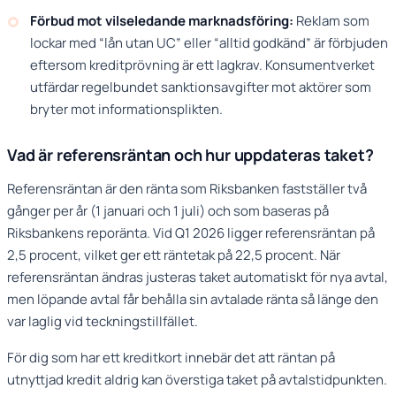
Förbud mot vilseledande marknadsföring:
Reklam som
lockar med “lån utan UC” eller “alltid godkänd” är förbjuden
eftersom kreditprövning är ett lagkrav. Konsumentverket
utfärdar regelbundet sanktionsavgifter mot aktörer som
bryter mot informationsplikten.
Vad är referensräntan och hur uppdateras taket?
Referensräntan är den ränta som Riksbanken fastställer två
gånger per år (1 januari och 1 juli) och som baseras på
Riksbankens reporänta. Vid Q1 2026 ligger referensräntan på
2,5 procent, vilket ger ett räntetak på 22,5 procent. När
referensräntan ändras justeras taket automatiskt för nya avtal,
men löpande avtal får behålla sin avtalade ränta så länge den
var laglig vid teckningstillfället.
För dig som har ett kreditkort innebär det att räntan på
utnyttjad kredit aldrig kan överstiga taket på avtalstidpunkten.