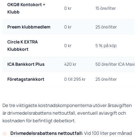
OKQ8 Kontokort +
0 kr
15 öre/liter
Klubb
Preem klubbmedlem
0 kr
25 öre/liter
Circle K EXTRA
0 kr
5 % på köp
Klubbkort
ICA Bankkort Plus
420 kr
50 öre/liter ICA Maxi
Företagstankkort
0 till 295 kr
25 öre/liter
De tre viktigaste kostnadskomponenterna utöver årsavgiften
är drivmedelsrabattens nettoutfall, eventuell aviavgift och
kostnaden för befintligt debetkort.
Drivmedelsrabattens nettoutfall:
Vid 100 liter per månad