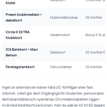
Klubb
Preem klubbmedlem +
Klubbmedlemskap
25 öre/liter
debetkort
Circle K EXTRA
Medlemskort
Bonus 5 % på
Klubbkort
ICA Bankkort + Maxi
Debetkort
50 öre/liter I
Bensin
Företagstankkort
Faktura/debet
25 öre/liter
Inget av alternativen kräver hård UC-förfrågan eller fast
inkomst, vilket gör dem tillgängliga för studenter, pensionärer,
deltidsanställda och nyanlända. Drivmedelsrabatten ligger i
nivå med kreditkortsversionen, men du saknar 45 till 60 dagars