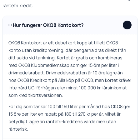
räntefri kredit.
Hur fungerar OKQ8 Kontokort?
01
OKQ8 Kontokort är ett debetkort kopplat till ett OKQ8-
konto utan kreditprövning, där pengarna dras direkt från
ditt saldo vid tankning. Kortet är gratis och kombineras
med OKQ8 Klubbmedlemskap som ger 15 öre per liter i
drivmedelsrabatt. Drivmedelsrabatten är 10 öre lägre än
hos OKQ8 Kreditkort på
Alla köp på OKQ8
, men kortet kräver
inte hård UC-förfrågan eller minst
100 000 kr
i årsinkomst
som kreditkortsversionen.
För dig som tankar 100 till 150 liter per månad hos OKQ8 ger
15 öre per liter en rabatt på 180 till 270 kr per år, vilket är
betydligt lägre än räntefri-kreditens värde men utan
ränterisk.