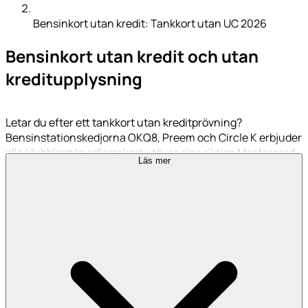
Bensinkort utan kredit: Tankkort utan UC 2026
Bensinkort utan kredit och utan
kreditupplysning
Letar du efter ett tankkort utan kreditprövning?
Bensinstationskedjorna OKQ8, Preem och Circle K erbjuder
alla klubbkort/medlemskort utöver sina riktiga Mastercard-
Läs mer
och Visa-kreditkort. Klubbkorten kräver ingen UC-kontroll
och fungerar som debet- eller fakturakort där du
fortfarande får drivmedelsrabatt. Här jämför vi de tre bästa
alternativen för dig som vill tanka bil utan att UC kollas.