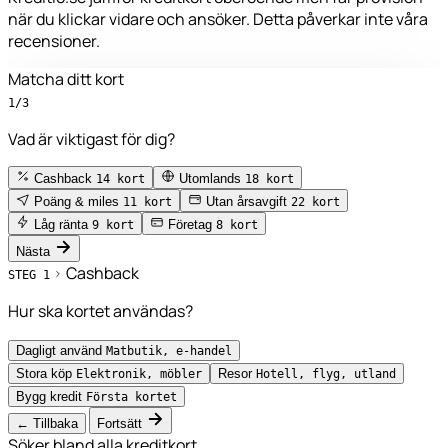
när du klickar vidare och ansöker. Detta påverkar inte våra
recensioner.
Matcha ditt kort
1/3
Vad är viktigast för dig?
Cashback
Utomlands
14 kort
18 kort
Poäng & miles
Utan årsavgift
11 kort
22 kort
Låg ränta
Företag
9 kort
8 kort
Nästa
Cashback
STEG 1
Hur ska kortet användas?
Dagligt använd
Matbutik, e-handel
Stora köp
Resor
Elektronik, möbler
Hotell, flyg, utland
Bygg kredit
Första kortet
← Tillbaka
Fortsätt
Söker bland alla kreditkort...