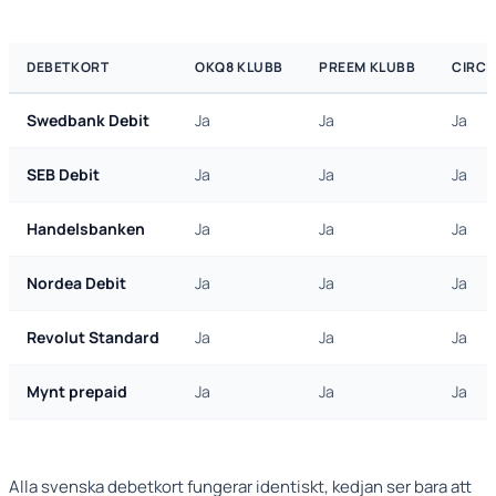
DEBETKORT
OKQ8 KLUBB
PREEM KLUBB
CIRCL
Swedbank Debit
Ja
Ja
Ja
SEB Debit
Ja
Ja
Ja
Handelsbanken
Ja
Ja
Ja
Nordea Debit
Ja
Ja
Ja
Revolut Standard
Ja
Ja
Ja
Mynt prepaid
Ja
Ja
Ja
Alla svenska debetkort fungerar identiskt, kedjan ser bara att