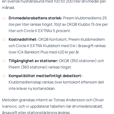
en svensk hushållskund med 100 till 200 liter drivmedel per
månad.
Drivmedelsrabattens storlek:
Preem klubbmedlems 25
öre per liter rankas högst, följt av OKQ8 Klubbs 15 öre per
liter och Circle K EXTRAs 5 procent.
Kostnadsfrihet:
OKQ8 Kontokort, Preem klubbmedlem
och Circle K EXTRA Klubbkort med 0 kr i årsavgift rankas
över ICA Bankkort Plus med 420 kr per år.
Tillgänglighet av stationer:
OKQ8 (350 stationer) och
Preem (360 stationer) rankas högst.
Kompatibilitet med befintligt debetkort:
Klubbmedlemskap rankas över kontokort eftersom det
inte kräver ny kortansökan.
Metoden granskas internt av Tomas Andersson och Oliver
Ivanovic, och vi uppdaterar tabellen när drivmedelsrabatt,
årsavgift eller stationstäckning ändras.