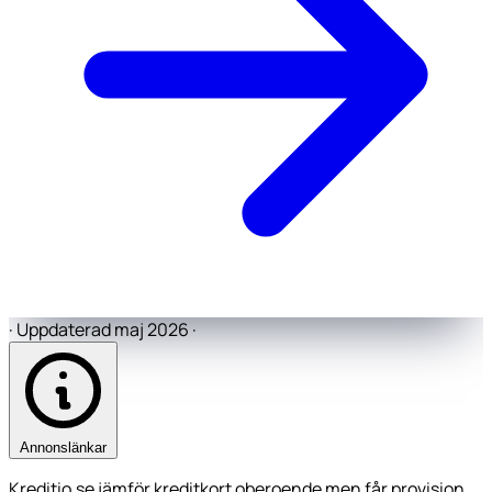
·
Uppdaterad maj 2026
·
Annonslänkar
Kreditio.se jämför kreditkort oberoende men får provision