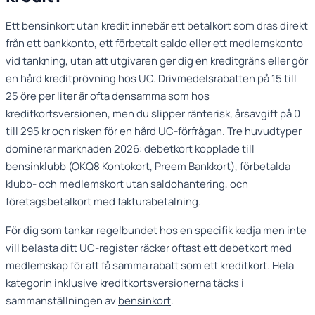
Ett bensinkort utan kredit innebär ett betalkort som dras direkt
från ett bankkonto, ett förbetalt saldo eller ett medlemskonto
vid tankning, utan att utgivaren ger dig en kreditgräns eller gör
en hård kreditprövning hos UC. Drivmedelsrabatten på 15 till
25 öre per liter är ofta densamma som hos
kreditkortsversionen, men du slipper ränterisk, årsavgift på 0
till 295 kr och risken för en hård UC-förfrågan. Tre huvudtyper
dominerar marknaden 2026: debetkort kopplade till
bensinklubb (OKQ8 Kontokort, Preem Bankkort), förbetalda
klubb- och medlemskort utan saldohantering, och
företagsbetalkort med fakturabetalning.
För dig som tankar regelbundet hos en specifik kedja men inte
vill belasta ditt UC-register räcker oftast ett debetkort med
medlemskap för att få samma rabatt som ett kreditkort. Hela
kategorin inklusive kreditkortsversionerna täcks i
sammanställningen av
bensinkort
.