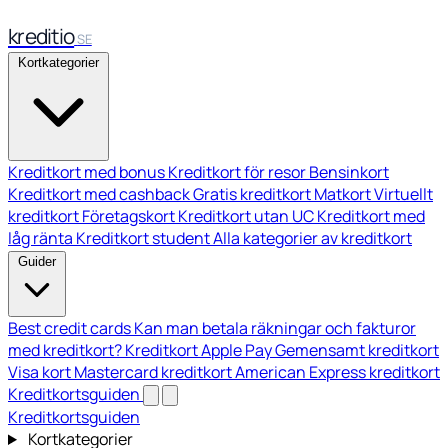
kreditio
SE
Kortkategorier
Kreditkort med bonus
Kreditkort för resor
Bensinkort
Kreditkort med cashback
Gratis kreditkort
Matkort
Virtuellt
kreditkort
Företagskort
Kreditkort utan UC
Kreditkort med
låg ränta
Kreditkort student
Alla kategorier av kreditkort
Guider
Best credit cards
Kan man betala räkningar och fakturor
med kreditkort?
Kreditkort Apple Pay
Gemensamt kreditkort
Visa kort
Mastercard kreditkort
American Express kreditkort
Kreditkortsguiden
Kreditkortsguiden
Kortkategorier