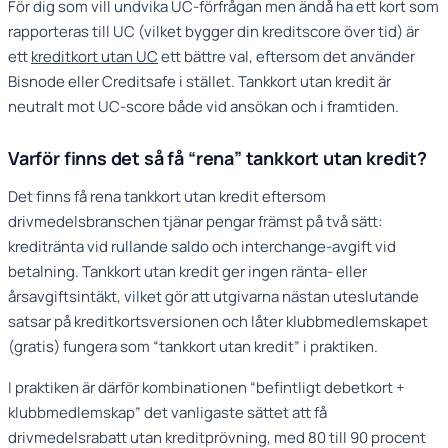
För dig som vill undvika UC-förfrågan men ändå ha ett kort som
rapporteras till UC (vilket bygger din kreditscore över tid) är
ett
kreditkort utan UC
ett bättre val, eftersom det använder
Bisnode eller Creditsafe i stället. Tankkort utan kredit är
neutralt mot UC-score både vid ansökan och i framtiden.
Varför finns det så få “rena” tankkort utan kredit?
Det finns få rena tankkort utan kredit eftersom
drivmedelsbranschen tjänar pengar främst på två sätt:
kreditränta vid rullande saldo och interchange-avgift vid
betalning. Tankkort utan kredit ger ingen ränta- eller
årsavgiftsintäkt, vilket gör att utgivarna nästan uteslutande
satsar på kreditkortsversionen och låter klubbmedlemskapet
(gratis) fungera som “tankkort utan kredit” i praktiken.
I praktiken är därför kombinationen “befintligt debetkort +
klubbmedlemskap” det vanligaste sättet att få
drivmedelsrabatt utan kreditprövning, med 80 till 90 procent