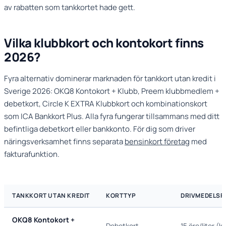
av rabatten som tankkortet hade gett.
Vilka klubbkort och kontokort finns
2026?
Fyra alternativ dominerar marknaden för tankkort utan kredit i
Sverige 2026: OKQ8 Kontokort + Klubb, Preem klubbmedlem +
debetkort, Circle K EXTRA Klubbkort och kombinationskort
som ICA Bankkort Plus. Alla fyra fungerar tillsammans med ditt
befintliga debetkort eller bankkonto. För dig som driver
näringsverksamhet finns separata
bensinkort företag
med
fakturafunktion.
TANKKORT UTAN KREDIT
KORTTYP
DRIVMEDELSR
OKQ8 Kontokort +
Debetkort
15 öre/liter (k