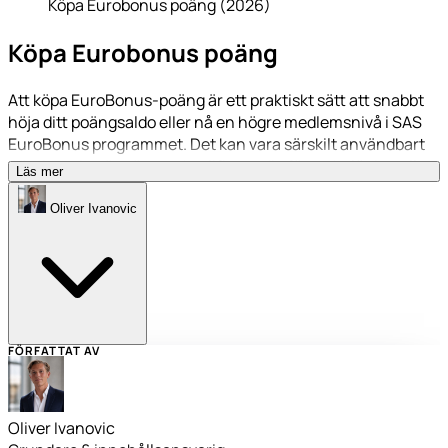
Köpa Eurobonus poäng (2026)
Köpa Eurobonus poäng
Att köpa EuroBonus-poäng är ett praktiskt sätt att snabbt
höja ditt poängsaldo eller nå en högre medlemsnivå i SAS
EuroBonus programmet. Det kan vara särskilt användbart
när du redan är nära att kvalificera dig för en belöning eller
Läs mer
behålla din nuvarande nivå och vill ha de sista få poängen
lite snabbare.
Oliver Ivanovic
FÖRFATTAT AV
Oliver Ivanovic