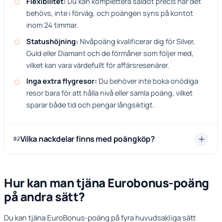
Flexibilitet:
Du kan komplettera saldot precis när det
behövs, inte i förväg, och poängen syns på kontot
inom 24 timmar.
Statushöjning:
Nivåpoäng kvalificerar dig för Silver,
Guld eller Diamant och de förmåner som följer med,
vilket kan vara värdefullt för affärsresenärer.
Inga extra flygresor:
Du behöver inte boka onödiga
resor bara för att hålla nivå eller samla poäng, vilket
sparar både tid och pengar långsiktigt.
Vilka nackdelar finns med poängköp?
02
Hur kan man tjäna Eurobonus-poäng
på andra sätt?
Du kan tjäna EuroBonus-poäng på fyra huvudsakliga sätt