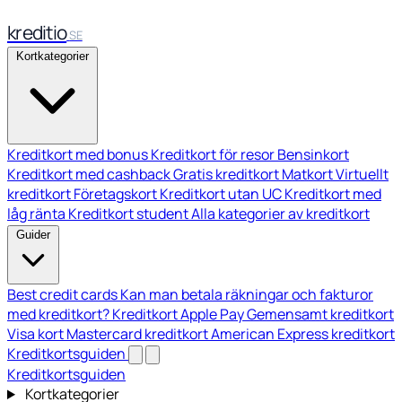
kreditio
SE
Kortkategorier
Kreditkort med bonus
Kreditkort för resor
Bensinkort
Kreditkort med cashback
Gratis kreditkort
Matkort
Virtuellt
kreditkort
Företagskort
Kreditkort utan UC
Kreditkort med
låg ränta
Kreditkort student
Alla kategorier av kreditkort
Guider
Best credit cards
Kan man betala räkningar och fakturor
med kreditkort?
Kreditkort Apple Pay
Gemensamt kreditkort
Visa kort
Mastercard kreditkort
American Express kreditkort
Kreditkortsguiden
Kreditkortsguiden
Kortkategorier