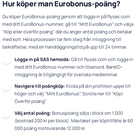
Hur köper man Eurobonus-poäng?
Du köper EuroBonus-poäng genom att logga in på flysas.com
med ditt EuroBonus-nummer, gå till “Mitt EuroBonus” och välja
“Köp eller överför poäng” där du anger antal poäng och betalar
med kort. Hela processen tar fem steg från inloggning till
bekräftelse, med en handläggningstid på upp till 24 timmar.
Logga in på SAS hemsida:
Gå till flysas.com och logga in
med ditt EuroBonus-nummer och lösenord. BankID-
inloggning är tillgängligt för svenska medlemmar.
Navigera till poängköp:
Klicka på din profilikon uppe till
höger och välj “Mitt EuroBonus”. Scrolla ner till “Köp/
Överför poäng”.
Välj antal poäng:
Bonuspoäng säljs i block om 1 000
(kostnad 200 kr per block). Maxtaket per köptillfälle är 60
000 poäng motsvarande 12 000 kr.