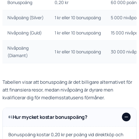
Bonuspoäng
0,20 kr
60 000 poäng 
Nivåpoäng (Silver)
1 kr eller 10 bonuspoäng
5 000 nivåpoä
Nivåpoäng (Guld)
1 kr eller 10 bonuspoäng
15 000 nivåpo
Nivåpoäng
1 kr eller 10 bonuspoäng
30 000 nivåpo
(Diamant)
Tabellen visar att bonuspoäng är det billigare alternativet för
att finansiera resor, medan nivåpoäng är dyrare men
kvalificerar dig för medlemsstatusens förmåner.
Hur mycket kostar bonuspoäng?
01
Bonuspoäng kostar 0,20 kr per poäng vid direktköp och