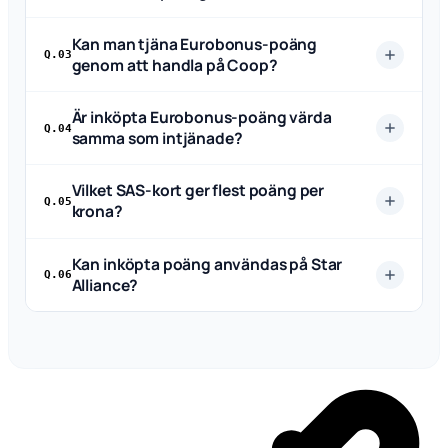
Kan man tjäna Eurobonus-poäng
Q.03
genom att handla på Coop?
Är inköpta Eurobonus-poäng värda
Q.04
samma som intjänade?
Vilket SAS-kort ger flest poäng per
Q.05
krona?
Kan inköpta poäng användas på Star
Q.06
Alliance?