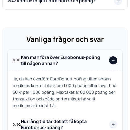
Är kontantbiljett ofta bättre än poäng?
03
Vanliga frågor och svar
Kan man föra över Eurobonus-poäng
Q.01
till någon annan?
Ja, du kan överföra EuroBonus-poäng till en annan
medlems konto i block om 1 000 poäng till en avgift på
50 kr per 1 000 poäng. Maxtaket är 60 000 poäng per
transaktion och båda parter måste ha varit
medlemmar i minst 1 år.
Hur lång tid tar det att få köpta
Q.02
Eurobonus-poäng?